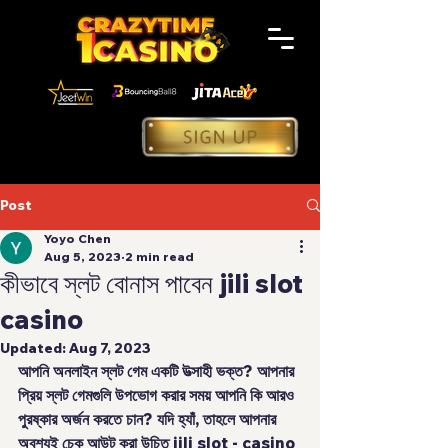
Post
Yoyo Chen
Aug 5, 2023
2 min read
কীভাবে স্লট বোনাস পাবেন jili slot
casino
Updated:
Aug 7, 2023
আপনি অনলাইন স্লট গেম একটি উত্সাহী ভক্ত? আপনার 
প্রিয় স্লট গেমগুলি উপভোগ করার সময় আপনি কি আরও 
পুরষ্কার অর্জন করতে চান? যদি হ্যাঁ, তাহলে আপনার 
অবশ্যই চেক আউট করা উচিত jili slot - casino 