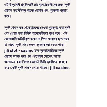
এই উদ্ভাবনী প্ল্যাটফর্মটি তার ব্যবহারকারীদের জন্য স্লট 
বোনাস সহ বিভিন্ন ধরনের বোনাস এবং পুরস্কার প্রদান 
করে।
স্লট বোনাস হল খেলোয়াড়দের দেওয়া পুরস্কার যারা স্লট 
গেম খেলার সময় নির্দিষ্ট প্রয়োজনীয়তা পূরণ করে। এই 
বোনাসগুলি অতিরিক্ত কয়েন বা স্পিন আকারে হতে পারে 
যা আরও স্লট গেম খেলতে ব্যবহার করা যেতে পারে। 
jili slot - casino তার ব্যবহারকারীদের স্লট 
বোনাস অফার করে এবং এই ব্লগ পোস্টে, আমরা 
আলোচনা করব কিভাবে আপনি জিলি ক্যাসিনো ব্যবহার 
করে একটি স্লট বোনাস পেতে পারেন। jili casino.