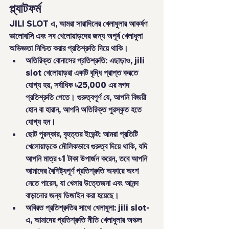
প্ল্যাটফর্ম
JILI SLOT এ, আমরা সারাদিনের খেলাধুলার আকর্ষণ 
ভালোবাসি এবং সব খেলোয়াড়দের জন্য অপূর্ব খেলাধুলা 
অভিজ্ঞতা নিশ্চিত করার প্রতিশ্রুতি দিয়ে থাকি।
অতিরিক্ত বোনাসের প্রতিশ্রুতি:
 এছাড়াও, jili 
slot খেলোয়াড়রা একটি বৃদ্ধি প্রাপ্ত করতে 
যোগ্য হয়, সর্বাধিক ৳25,000 এর নগদ 
প্রতিশ্রুতি পেতে। গুরুত্বপূর্ণ যে, আপনি বিজয়ী 
হোন বা হারান, আপনি অতিরিক্ত পুরস্কৃত হতে 
যোগ্য হন।
ছোট পুরস্কার, বৃহত্তর ইভেন্ট:
 আমরা প্রতিটি 
খেলোয়াড়কে মৌলিকভাবে গুরুত্ব দিয়ে থাকি, যদি 
আপনি মাত্র ৳1 টাকা উপার্জন করেন, তবে আপনি 
আমাদের বৈশিষ্ট্যপূর্ণ প্রতিশ্রুতি অফারে অংশ 
নেতে পারেন, যা খেলার উত্তেজনা এবং আনন্দ 
বাড়ানোর জন্য ডিজাইন করা হয়েছে।
অবিরত প্রতিশ্রুতির সাথে খেলাধুলা:
 jili slot-
এ, আমাদের প্রতিশ্রুতি নীতি খেলাধুলার অঞ্চল 