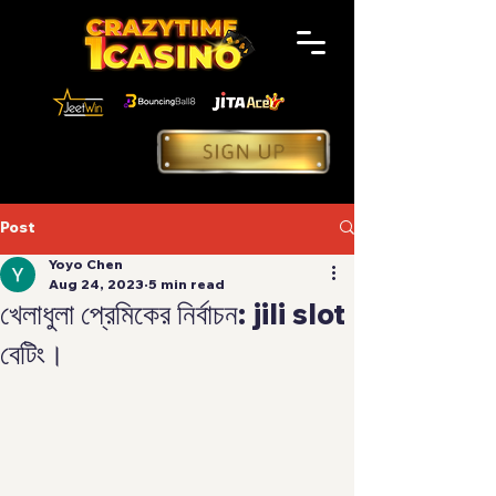
Post
Yoyo Chen
Aug 24, 2023
5 min read
খেলাধুলা প্রেমিকের নির্বাচন: jili slot
বেটিং।