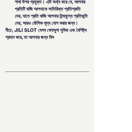
শাখা উপর প্রযুক্ত। এটা অর্থ্য করে যে, আপনার 
প্রতিটি বাজি আপনাকে অতিরিক্ত প্রতিশ্রুতি 
দেয়, যাতে প্রতি বাজি আপনার নিন্মমূল্যে প্রতিভূতি 
দেয়, আরও মৌলিক মূল্য যোগ করার জন্য।
নীচে, JILI SLOT যেসব খেলাধুলা সুবিধা এবং বৈশিষ্ট্য 
প্রদান করে, তা আপনার জন্য বিস