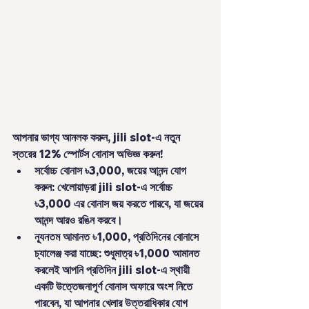
আপনার ভাগ্য আনলক করুন, jili slot-এ নতুন 
স্তরের 12% স্পোর্টস বোনাস অভিজ্ঞ করুন!
সর্বোচ্চ বোনাস ৳3,000, জয়ের আনন্দ যোগ 
করুন:
 খেলোয়াড়রা jili slot-এ সর্বোচ্চ 
৳3,000 এর বোনাস জয় করতে পারবে, যা জয়ের 
আনন্দ আরও রঙিন করবে।
ন্যূনতম আমানত ৳1,000, প্রতিদিনের বোনাসে 
চ্যালেঞ্জ করা যাচ্ছে:
 শুধুমাত্র ৳1,000 আমানত 
করলেই আপনি প্রতিদিন jili slot-এ স্থায়ী 
একটি উত্তেজনাপূর্ণ বোনাস অফারে অংশ নিতে 
পারবেন, যা আপনার খেলার উত্তরাধিকার যোগ 