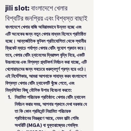
jili slot: বাংলাদেশে খেলার 
বিশ্বটির জনপ্রিয় এবং বিশ্বস্ত বাছাই
বাংলাদেশে খেলার বাজি অবিরামভাবে উন্নত হচ্ছে এবং 
এটি অনেকের জন্য নতুন খেলার মাধ্যম হিসেবে প্রতিষ্ঠিত 
হচ্ছে। আন্তর্জাতিক ফুটবল প্রতিযোগিতা থেকে স্থানীয় 
ক্রিকেট ম্যাচে পর্যাপ্ত খেলার বেটিং সুযোগ প্রদান করে। 
তবে, খেলার বেটিং চ্যানেলের দ্বিরাশুল বৃদ্ধি নিয়ে, একটি 
উচ্চমানের এবং বিশ্বস্ত প্ল্যাটফর্ম নির্বাচন করা যাচ্ছে, এটি 
খেলোয়াড়দের জন্য সবচেয়ে গুরুত্বপূর্ণ প্রশ্ন হয়ে ওঠে। 
এই নির্দেশিকায়, আমরা আপনাকে সাহায্য করব বাংলাদেশে 
বিশ্বস্ত খেলার বেটিং চ্যানেলটি খুঁজে পেতে, এবং 
নিম্নলিখিত কিছু মৌলিক উপায় বিবেচনা করতে:
নিয়ামিত পরিচায়ক প্রতিষ্ঠান
: খেলার বেটিং চ্যানেল 
নির্বাচন করার সময়, আপনার প্রথমে দেখা দরকার যে 
তা কি কোন প্রমিনেন্ট নিয়ামিত পরিচায়ক 
প্রতিষ্ঠানের নিয়ন্ত্রণে আছে, যেমন মাল্টা গেমিং 
অথরিটি (MGA) বা যুক্তরাজ্যের গেমব্লিং 