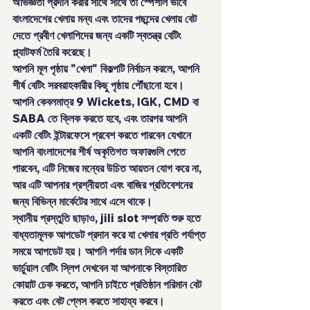
অভিজ্ঞতা প্রদান করার সাথে সাথে তা স্পেশাল ভাবে 
বাংলাদেশের খেলায় মন্য এবং তাদের পছন্দের খেলায় বেট 
দেতে প্রবীণ খেলাপিদের জন্য একটি স্বতন্ত্র বেটিং 
প্ল্যাটফর্ম তৈরি করেছে।
আপনি মূল পৃষ্ঠায় "খেলা" বিকল্পটি নির্বাচন করলে, আপনি 
শীর্ষ বেটিং সরবরাহকারীর কিছু পৃষ্ঠায় পৌঁছানো হবে। 
আপনি কেবলমাত্র 9 Wickets, IGK, CMD বা 
SABA তে ক্লিক করতে হবে, এবং তারপর আপনি 
একটি বেটিং ইন্টারফেসে প্রবেশ করতে পারবেন যেখানে 
আপনি বাংলাদেশের শীর্ষ অকৃতিগত অফারগুলি পেতে 
পারবেন, এটি নিজের মন্যের উচিত আয়তন যোগ করে না, 
আর এটি আপনার প্রশ্নীয়তা এবং বাজির প্রতিবেশনের 
জন্য বিভিন্ন মার্কেটের সাথে এসে থাকে।
স্থানীয় প্রস্তুতি ছাড়াও, jili slot সম্প্রতি শুরু হতে 
বাধ্যতামূলক আপডেট প্রদান করে যা খেলার প্রতি পর্যাপ্ত 
সময়ে আপডেট হয়। আপনি পর্দার ডান দিকে একটি 
ভার্চুয়াল বেটিং স্লিপ দেখবেন যা আপনাকে বিস্তারিত 
কোয়াট চেক করতে, আপনি চাইতে প্রতিষ্ঠান পরিমান বেট 
করতে এবং বেট প্লেস করতে সাহায্য করবে।