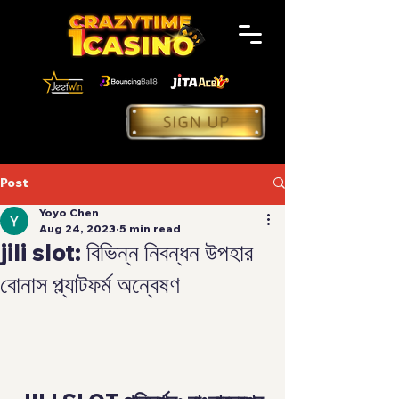
Post
Yoyo Chen
Aug 24, 2023
5 min read
jili slot: বিভিন্ন নিবন্ধন উপহার
বোনাস প্ল্যাটফর্ম অন্বেষণ