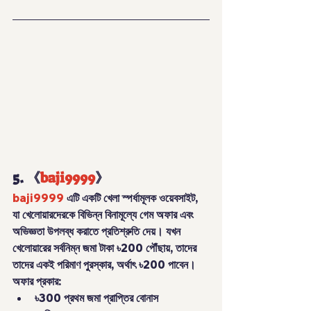
5. 《
baji9999
》
baji9999
 এটি একটি খেলা স্পর্ধামূলক ওয়েবসাইট, 
যা খেলোয়ারদেরকে বিভিন্ন বিনামূল্যে গেম অফার এবং 
অভিজ্ঞতা উপলব্ধ করাতে প্রতিশ্রুতি দেয়। যখন 
খেলোয়ারের সর্বনিম্ন জমা টাকা ৳200 পৌঁছায়, তাদের 
তাদের একই পরিমাণ পুরস্কার, অর্থাৎ ৳200 পাবেন।
অফার প্রকার
:
৳300
 প্রথম জমা প্রাপ্তির বোনাস