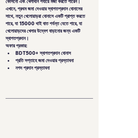
কেসিনো এবং খেলাধীন পর্যায়ে মজা করতে পারেন। 
এখানে, প্রথম জমা দেওয়ার স্বাগতপ্রদান বোনাসের 
সাথে, নতুন খেলোয়াড়রা বোনাসে একটি প্রাপ্ত করতে 
পারে, যা 15000 থাই বাত পর্যন্ত যেতে পারে, যা 
খেলোয়াড়দের খেলার উদ্বেগ বাড়ানোর জন্য একটি 
স্বাগতপ্রদান।
অফার প্রকার
:
BDT500+ স্বাগতপ্রদান বোনাস
প্রতি সপ্তাহে জমা দেওয়ার প্রস্তাবনা
নগদ প্রদান প্রস্তাবনা