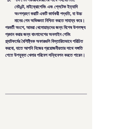
নেটএন্ট, মাইক্রোগেমিং এবং প্লেটেক ইত্যাদি 
অংশগ্রহণ করাটি একটি কার্যকরী পদ্ধতি, যা উচ্চ 
মানের গেম অভিজ্ঞতা নিশ্চিত করতে সাহায্য করে।
পরবর্তী অংশে, আমরা খেলোয়াড়দের জন্য বিশেষ উপলক্ষ্য 
প্রদান করার জন্য বাংলাদেশের অনলাইন গেমিং 
প্ল্যাটফর্মের বৈশিষ্ট্যিক অফারগুলি বিস্তারিতভাবে পরিচিত 
করবো, যাতে আপনি নিজের প্রয়োজনীয়তার সাথে সঙ্গতি 
পেতে উপযুক্ত খেলার পরিবেশ সন্নিবেশন করতে পারেন।