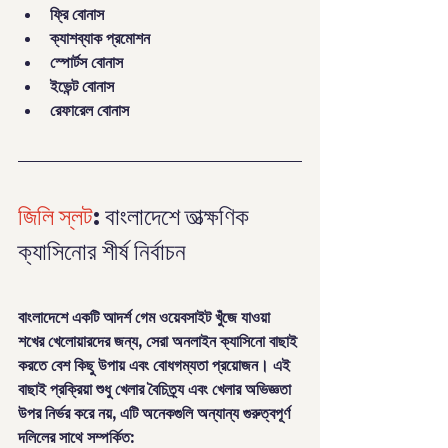
ফ্রি বোনাস
ক্যাশব্যাক প্রমোশন
স্পোর্টস বোনাস
ইভেন্ট বোনাস
রেফারেল বোনাস
জিলি স্লট
: বাংলাদেশে তাত্ক্ষণিক 
ক্যাসিনোর শীর্ষ নির্বাচন
বাংলাদেশে একটি আদর্শ গেম ওয়েবসাইট খুঁজে যাওয়া 
শখের খেলোয়ারদের জন্য, সেরা অনলাইন ক্যাসিনো বাছাই 
করতে বেশ কিছু উপায় এবং বোধগম্যতা প্রয়োজন। এই 
বাছাই প্রক্রিয়া শুধু খেলার বৈচিত্র্য এবং খেলার অভিজ্ঞতা 
উপর নির্ভর করে নয়, এটি অনেকগুলি অন্যান্য গুরুত্বপূর্ণ 
দলিলের সাথে সম্পর্কিত: