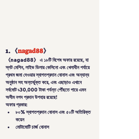
1. 《
nagad88
》
《nagad88》
 এ ১৮টি বিশেষ অফার রয়েছে, যা 
স্লট মেশিন, লাইভ ডিলার কেসিনো এবং খেলাধীন পর্যায়ে 
প্রথম জমা দেওয়ার স্বাগতপ্রদান বোনাস এবং অন্যান্য 
অনুষ্ঠান সহ অন্তর্ভুক্ত করে, এবং এছাড়াও এখানে 
সর্বমোট ৳30,000 টাকা পর্যন্ত পৌঁছতে পারে এমন 
অসীম নগদ প্রদান উপহার রয়েছে!
অফার প্রকার
:
৮০% স্বাগতপ্রদান বোনাস এবং ৫০টি অতিরিক্ত 
কয়েন
মোটামোটি চার্জ বোনাস