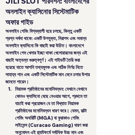
JILI SLOT পরিদর্শন: বাংলাদেশের 
অনলাইন ক্যাসিনোর সিস্টেমাটিক 
অফার গাইড
অনলাইন গেমিং বিশ্বব্যাপী হয়ে চলছে, কিন্তু একটি 
প্রশ্ন সর্বদা থাকে: একটি উপযুক্ত, নিরাপদ এবং সমান্য 
অনলাইন ক্যাসিনো কি বাছাই করা উচিত। বাংলাদেশে 
অনলাইন গেম খেলার ইচ্ছা থাকা খেলোয়ারদের জন্য এই 
বাছাই অত্যন্ত গুরুত্বপূর্ণ। এই গাইডটি তৈরি করা 
হয়েছে যাতে আপনি তথ্যমূলক এবং সঠিক নির্ণয় নিতে 
সাহায্য পান এবং একটি সিস্টেমাটিক মান মেনে চলার উপায় 
জানতে পারেন।
নিয়ামক প্রতিষ্ঠানের মনোনিবন্ধন:
 যেখানে যেখানে 
কোনও ক্যাসিনো বেছে নেওয়ার আগে, প্রথমে তা 
যাচাই করা প্রয়োজন যে তা বিখ্যাত নিয়ামক 
প্রতিষ্ঠানের মনোনিবন্ধন ধারণ করে। যেমন, মাল্টা 
গেমিং অথরিটি (MGA) বা কুরাকাও গেমিং 
লাইসেন্স (Curacao Gaming) ধারণ করা 
অনুমোদন এই প্ল্যাটফর্মে সর্বাধিক উচ্চ মান এবং 