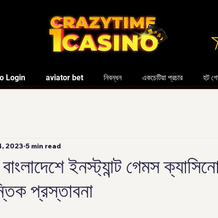
o Login
aviator bet
নিবন্ধন
একচেটিয়া প্রচার
হট গে
4, 2023
5 min read
াংলাদেশে ইনস্ট্যান্ট গেমস ক্যাসিন
ান্তিক প্রস্তাবনা