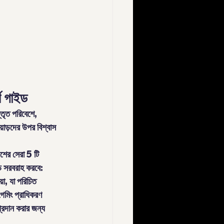
্ণ গাইড
্তৃত পরিবেশে, 
়াড়দের উপর বিশ্বাস 
শের সেরা 5 টি 
ইড সরবরাহ করবে:
়া, যা পরিচিত 
গেমিং প্রাধিকরণ 
রদান করার জন্য 