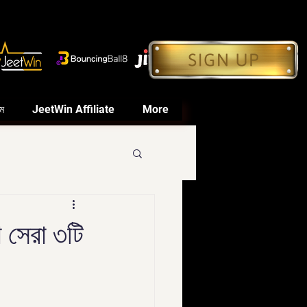
ম
JeetWin Affiliate
More
ো সেরা ৩টি