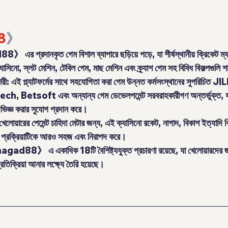
8
》
র প্রদানকৃত গেম বিশাল ব্যাপারে ছড়িয়ে পড়ে, যা শীর্ষস্থানীয় ক্রিকেট ম্যাচ,
যাসিনো, স্লট মেশিন, টেবিল গেম, মাছ মেশিন এবং ক্র্যাশ গেম সহ বিবিধ বিকল্পগুলি
ারী
: এই প্ল্যাটফর্মের সাথে সহযোগিতা করা গেম উন্নত কর্মসংস্থানের সুপরিচিত
 Betsoft এবং অন্যান্য গেম ডেভেলপমেন্ট সরবরাহকারীগণ অন্তর্ভুক্ত, যা
ভিজ্ঞ করার সুযোগ প্রদান করে।
 খেলোয়ারের পেমেন্ট চাহিদা মেটার জন্য, এই ক্যাসিনো রকেট, নাগাদ, বিকাশ ইত্যাদি বি
ন প্রক্রিয়াটিকে আরও সহজ এবং নিরাপদ করে।
gad88》 এ একাধিক 18টি বৈশিষ্ট্যযুক্ত প্রচারণা রয়েছে, যা খেলোয়ারদের 
রতিক্রিয়া আনার লক্ষ্যে তৈরি হয়েছে।