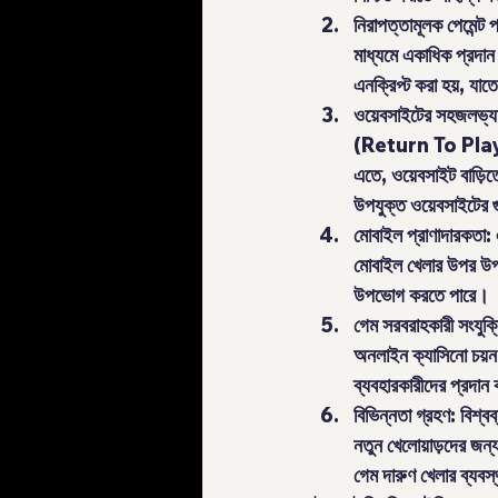
নিরাপত্তামূলক পেমেন্ট 
মাধ্যমে একাধিক প্রদান হ
এনক্রিপ্ট করা হয়, যাতে
ওয়েবসাইটের সহজলভ্য
(Return To Player) ধ
এতে, ওয়েবসাইট বাড়িত
উপযুক্ত ওয়েবসাইটের গ
মোবাইল প্রাণাদারকতা:
মোবাইল খেলার উপর উপলব
উপভোগ করতে পারে।
গেম সরবরাহকারী সংযুক্
অনলাইন ক্যাসিনো চয
ব্যবহারকারীদের প্রদান 
বিভিন্নতা গ্রহণ:
 বিশ্ব
নতুন খেলোয়াড়দের জন্
গেম দারুণ খেলার ব্যবস্