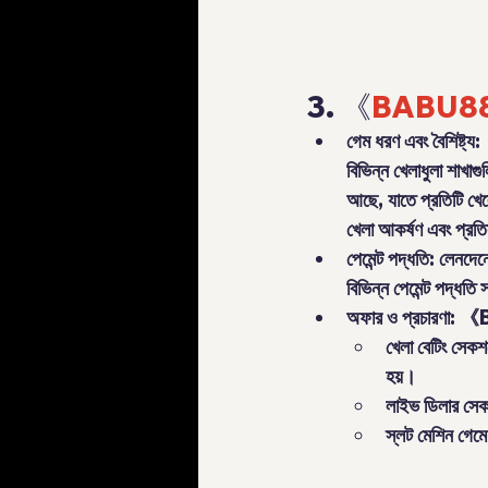
3. 《
BABU8
গেম ধরণ এবং বৈশিষ্ট্য
:
বিভিন্ন খেলাধুলা শাখাগ
আছে, যাতে প্রতিটি খে
খেলা আকর্ষণ এবং প্রতি
পেমেন্ট পদ্ধতি
: লেনদে
বিভিন্ন পেমেন্ট পদ্ধত
অফার ও প্রচারণা
: 《BA
খেলা বেটিং সেকশ
হয়।
লাইভ ডিলার সেক
স্লট মেশিন গেমে