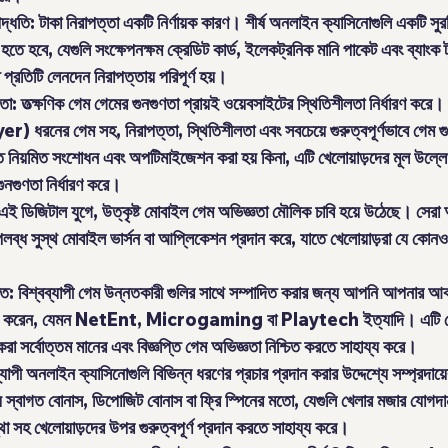
পদ্ধতি:
 টাকা নিরাপত্তা একটি নির্ণায়ক কারণ। শীর্ষ অনলাইন ক্যাসিনোগুলি একটি সুরক
তে হবে, যেগুলি সংক্ষেপনক্ষম ক্রেডিট কার্ড, ইলেকট্রনিক মানি পাকেট এবং ব্যাংক ট্রা
 প্রতিটি লেনদেন নিরাপত্তায় পরিপূর্ণ হয়।
তা:
 তত্ক্ষণিক গেম গেমের গুনগুণতা প্রায়ই ওয়েবসাইটের স্থিতিশীলতা নির্ধারণ 
রনের গেম সহ, নিরাপত্তা, স্থিতিশীলতা এবং সবচেয়ে গুরুত্বপূর্ণভাবে গেম গুণ
ে নিয়মিত সংশোধন এবং অপটিমাইজেশন করা হয় কিনা, এটি খেলোয়াড়দের মূল উল্লে
ুনগুণতা নির্ধারণ করে।
 এই ডিজিটাল যুগে, উত্কৃষ্ট মোবাইল গেম অভিজ্ঞতা মৌলিক চাবি হয়ে উঠেছে। সেরা
্ধ সুস্থ মোবাইল ভার্সন বা আপ্লিকেশন প্রদান করে, যাতে খেলোয়াড়রা যে কোনও
তি:
 বিশ্বব্যাপী গেম উন্নতকারী গুলির সাথে সম্পাদিত করার জন্য আপনি আপনার আবা
়ন করেন, যেমন NetEnt, Microgaming বা Playtech ইত্যাদি। এটি খেল
করা সর্বোত্তম মানের এবং বিজ্ঞপ্তি গেম অভিজ্ঞতা নিশ্চিত করতে সাহায্য করে।
ব্যাপী অনলাইন ক্যাসিনোগুলি বিভিন্ন ধরণের প্রচার প্রদান করার উদ্দেশ্যে সম্প্রদায়ের
য স্বাগত বোনাস, ডিপোজিট বোনাস বা ফ্রি স্পিনের মতো, যেগুলি খেলার মজার যোগদ
থা সহ খেলোয়াড়দের উপর গুরুত্বপূর্ণ প্রদান করতে সাহায্য করে।