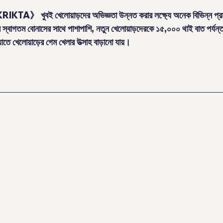
IKTA》 খুবই খেলোয়াড়দের অভিজ্ঞতা উন্নত করার লক্ষ্যে অনেক বিভিন্ন প্রচ
স্বাগতম বোনাসের সাথে পাশাপাশি, নতুন খেলোয়াড়দেরকে ১৫,০০০ থাই বাত পর্যন্ত
াতে খেলোয়াড়ের গেম খেলার উত্সাহ বাড়ানো যায়।