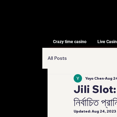
Crazy time casino
Live Casin
All Posts
Yoyo Chen
Aug 2
Jili Slot: ব
নির্বাচিত প্র
Updated:
Aug 24, 2023