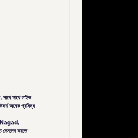
 সাথে সাথে লাইভ 
টফর্ম অনেক প্রসিদ্ধ 
t, Nagad, 
ুত লেনদেন করতে 