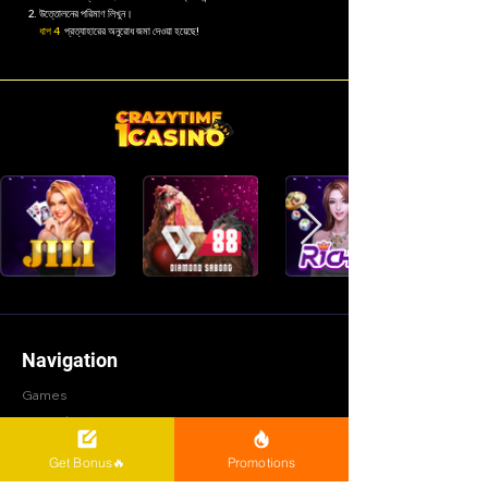
উত্তোলনের পরিমাণ লিখুন।
ধাপ 4
প্রত্যাহারের অনুরোধ জমা দেওয়া হয়েছে!
Navigation
Games
Deposit
About
Get Bonus🔥
Promotions
Contact