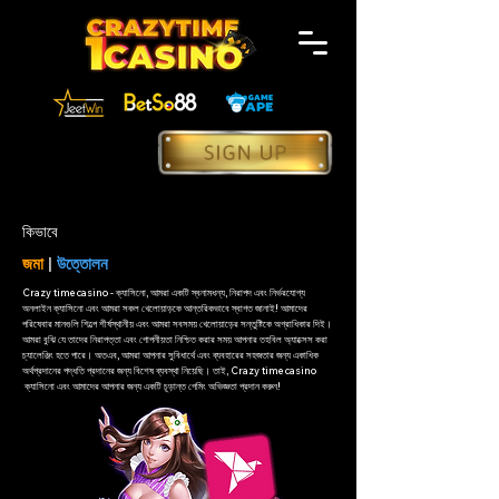
কিভাবে
জমা
|
উত্তোলন
Crazy time casino - ক্যাসিনো, আমরা একটি স্বনামধন্য, নিরাপদ এবং নির্ভরযোগ্য
অনলাইন ক্যাসিনো এবং আমরা সকল খেলোয়াড়কে আন্তরিকভাবে স্বাগত জানাই! আমাদের
পরিষেবার মানগুলি শিল্পে শীর্ষস্থানীয় এবং আমরা সবসময় খেলোয়াড়ের সন্তুষ্টিকে অগ্রাধিকার দিই।
আমরা বুঝি যে তাদের নিরাপত্তা এবং গোপনীয়তা নিশ্চিত করার সময় আপনার তহবিল অ্যাক্সেস করা
চ্যালেঞ্জিং হতে পারে। অতএব, আমরা আপনার সুবিধার্থে এবং ব্যবহারের সহজতার জন্য একাধিক
অর্থপ্রদানের পদ্ধতি প্রদানের জন্য বিশেষ ব্যবস্থা নিয়েছি। তাই, Crazy time casino
ক্যাসিনো এবং আমাদের আপনার জন্য একটি চূড়ান্ত গেমিং অভিজ্ঞতা প্রদান করুন!