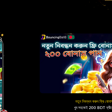
নতুন নিবন্ধন করুন ফ্রি বোনা
খুব সহজেই 200 BDT ফ্রী