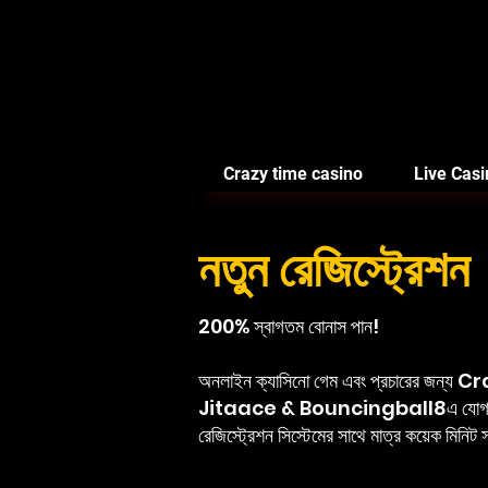
Crazy time casino
Live Casi
নতুন রেজিস্ট্রেশন
200% স্বাগতম বোনাস পান!
অনলাইন ক্যাসিনো গেম এবং প্রচারের জ
Jitaace & Bouncingball8এ যোগদান কর
রেজিস্ট্রেশন সিস্টেমের সাথে মাত্র কয়েক মিনিট 