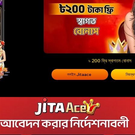
৳ 200 ফ্রি স্বাগতম বোনাস
লগইন Jitaace
নিবন্