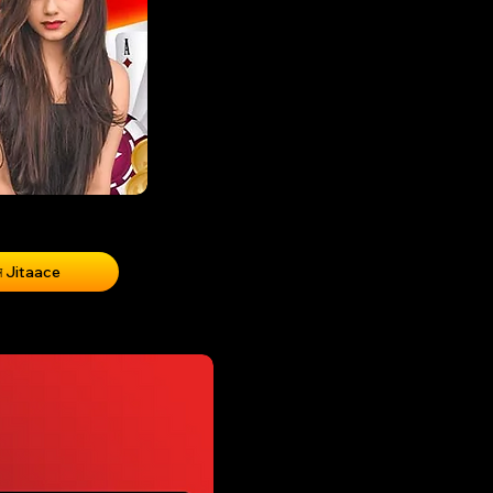
ধন Jitaace