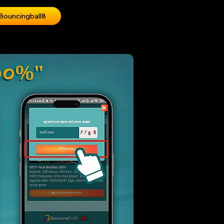
ন Bouncingball8