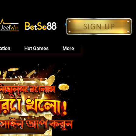
otion
Hot Games
More