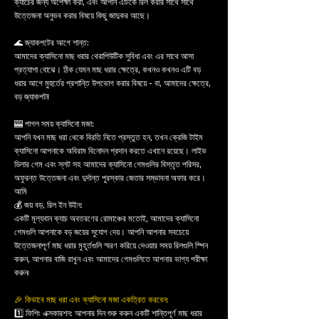
ক্যাচের জন্য অপেক্ষা করা, এবং আপনি এটিকে রিল করার সাথে সাথে
উত্তেজনা অনুভব করার বিষয়ে কিছু জাদুকর আছে।
🌊 জ্যাকপটের আগে শান্ত:
আমাদের ক্যাসিনো মাছ ধরার থেরাপিউটিক সুবিধা এবং এর সাথে আসা
প্রত্যাশা বোঝে। ঠিক যেমন মাছ ধরার ক্ষেত্রে, কখনও কখনও এটি বড়
ধরার আগে মুহুর্তের প্রশান্তি উপভোগ করার বিষয়ে - বা, আমাদের ক্ষেত্রে,
বড় জ্যাকপট!
🎰 পাগল সময় ক্যাসিনো মজা:
আপনি যখন মাছ ধরা থেকে বিরতি নিতে প্রস্তুত হন, তখন ক্রেজি টাইম
ক্যাসিনো আপনাকে অবিরাম বিনোদন প্রদান করতে এখানে রয়েছে। লাইভ
ডিলার গেম এবং স্লট সহ আমাদের ক্যাসিনো গেমগুলির বিস্তৃত পরিসর,
অফুরন্ত উত্তেজনা এবং দুর্দান্ত পুরস্কার জেতার সম্ভাবনা অফার করে।
আমি
💰 জয় বড়, রিল ইন উইন:
একটি মূল্যবান ক্যাচ অবতরণের রোমাঞ্চের মতোই, আমাদের ক্যাসিনো
গেমগুলি আপনাকে বড় জয়ের সুযোগ দেয়। আপনি আপনার সবচেয়ে
উত্তেজনাপূর্ণ মাছ ধরার মুহূর্তগুলি স্মরণ করিয়ে দেওয়ার সময় রিলগুলি স্পিন
করুন, আপনার বাজি রাখুন এবং আমাদের গেমগুলিতে আপনার ভাগ্য পরীক্ষা
করুন৷
🎉 কিভাবে মাছ ধরা এবং ক্যাসিনো মজা একত্রিত করবেন:
1️⃣ ফিশিং এক্সকারশন: আপনার দিন শুরু করুন একটি শান্তিপূর্ণ মাছ ধরার