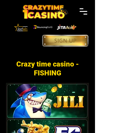
Crazy time casino -
FISHING