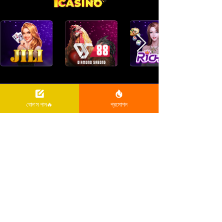
Navigation
বোনাস পান🔥
প্রমোশন
Games
Deposit
About
Contact
Privacy Policy
Terms & Conditions
Exclusive Promotion
Crazy time casino