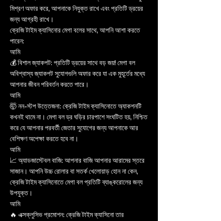
মিশ্রণ অফার করে, আপনাকে নিযুক্ত রাখে এবং প্রতিটি ড্রয়ের
জন্য আগ্রহী রাখে।
ক্রেজি টাইম ক্যাসিনোর মেগা বলের সাথে, আপনি আশা করতে
পারেন:
আমি
💰 বিশাল জ্যাকপট: প্রতিটি ড্রয়ের সাথে বড় জয়! মেগা বল
অবিশ্বাস্য জ্যাকপট সুযোগগুলি অফার করে যা এক মুহূর্তের মধ্যে
আপনার জীবন পরিবর্তন করতে পারে।
আমি
🤯 নন-স্টপ উত্তেজনা: ক্রেজি টাইম ক্যাসিনোতে অ্যাকশনটি
কখনই থামে না। মেগা বল ড্র ঘড়ির চারপাশে সংঘটিত হয়, নিশ্চিত
করে যে আপনার পরবর্তী জেতার সুযোগের জন্য আপনাকে আর
বেশিক্ষণ অপেক্ষা করতে হবে না।
আমি
📈 অ্যাডজাস্টেবল বাজি: আপনার বাজি আপনার আরামের স্তরে
সাজান। আপনি উচ্চ রোলার বা সতর্ক খেলোয়াড় হোন না কেন,
ক্রেজি টাইম ক্যাসিনোতে মেগা বল প্রতিটি ব্যাঙ্করোলের জন্য
উপযুক্ত।
আমি
🔥 এক্সক্লুসিভ প্রমোশন: ক্রেজি টাইম ক্যাসিনো তার