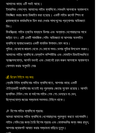
আমাদের কাছে এটি সবই আছে।
ইমারসিভ গেমপ্লে: আমাদের লাইভ ক্যাসিনো গেমগুলি আপনাকে অ্যাকশনে
নিমজ্জিত করার জন্য ডিজাইন করা হয়েছে। একটি লাইভ রুলেট স্পিন বা
ব্ল্যাকজ্যাকে কার্ডগুলিকে ডিল করা দেখার সাসপেন্সের প্রত্যাশার অভিজ্ঞতা
নিন।
মিথস্ক্রিয়া: লাইভ চ্যাটের মাধ্যমে ডিলার এবং অন্যান্য খেলোয়াড়দের সাথে
জড়িত হন। এটি একটি সামাজিক গেমিং অভিজ্ঞতা যা আপনার অনলাইন
ক্যাসিনো অ্যাডভেঞ্চারে একটি মানবিক উপাদান যোগ করে।
সুবিধা: যেকোনো জায়গা থেকে যে কোনো সময় খেলার সুবিধা উপভোগ করুন।
আমাদের লাইভ ক্যাসিনো ডেস্কটপ কম্পিউটার এবং মোবাইল ডিভাইসগুলিতে
অ্যাক্সেসযোগ্য, আপনি যখনই এবং যেখানেই চয়ন করুন আপনাকে অ্যাকশনে
যোগদান করার অনুমতি দেয়৷
💰 রিয়েল টাইমে বড় জয়:
ক্রেজি টাইম ক্যাসিনোর লাইভ ক্যাসিনোতে, আপনার কাছে একটি
ঐতিহ্যবাহী ক্যাসিনোর মতোই বড় পুরস্কার জেতার সুযোগ রয়েছে। আপনি
ক্লাসিক টেবিল গেম বা সর্বশেষ লাইভ গেম শো খেলছেন না কেন,
উল্লেখযোগ্য জয়ের সম্ভাবনা সবসময় টেবিলে থাকে।
🎉 বিশেষ লাইভ ক্যাসিনো প্রচার:
আমরা আমাদের লাইভ ক্যাসিনো খেলোয়াড়দের পুরস্কৃত করতে ভালোবাসি।
লাইভ গেমিংয়ের জন্য তৈরি বিশেষ প্রচার এবং বোনাসগুলির জন্য নজর রাখুন,
আপনার জ্যাকপট আঘাত করার সম্ভাবনা বাড়িয়ে তুলুন।